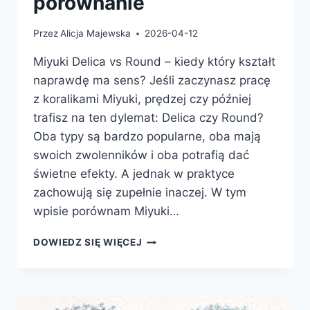
porównanie
Przez
Alicja Majewska
2026-04-12
Miyuki Delica vs Round – kiedy który kształt
naprawdę ma sens? Jeśli zaczynasz pracę
z koralikami Miyuki, prędzej czy później
trafisz na ten dylemat: Delica czy Round?
Oba typy są bardzo popularne, oba mają
swoich zwolenników i oba potrafią dać
świetne efekty. A jednak w praktyce
zachowują się zupełnie inaczej. W tym
wpisie porównam Miyuki…
MIYUKI
DOWIEDZ SIĘ WIĘCEJ
DELICA
VS
ROUND-
PORÓWNANIE