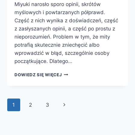
Miyuki narosło sporo opinii, skrótów
myślowych i powtarzanych półprawd.
Część z nich wynika z doświadczeń, część
z zasłyszanych opinii, a część po prostu z
nieporozumień. Problem w tym, że mity
potrafią skutecznie zniechęcić albo
wprowadzić w błąd, szczególnie osoby
początkujące. Dlatego…
MITY
DOWIEDZ SIĘ WIĘCEJ
O
KORALIKACH
MIYUKI
Nawigacja
Następna
1
2
3
strony
strona