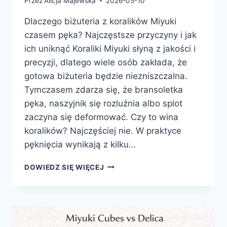
Przez
Alicja Majewska
2026-05-10
Dlaczego biżuteria z koralików Miyuki
czasem pęka? Najczęstsze przyczyny i jak
ich uniknąć Koraliki Miyuki słyną z jakości i
precyzji, dlatego wiele osób zakłada, że
gotowa biżuteria będzie niezniszczalna.
Tymczasem zdarza się, że bransoletka
pęka, naszyjnik się rozluźnia albo splot
zaczyna się deformować. Czy to wina
koralików? Najczęściej nie. W praktyce
pęknięcia wynikają z kilku…
DLACZEGO
DOWIEDZ SIĘ WIĘCEJ
BIŻUTERIA
Z
KORALIKÓW
MIYUKI
CZASEM